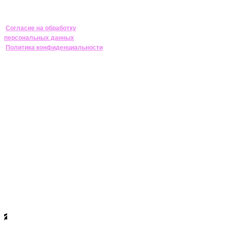
Согласие на обработку
персональных данных
Политика конфиденциальности
//
Контакты
Архив
Прессе
Новости
Победители
О конкурсе
МЕНЮ
Фонд поддержки современного искусства
Винзавод
105120, г. Москва, 4-ый Сыромятнический
пер., дом 1/8, стр.6
ИНН 7709441456 ОГРН 1087799006570